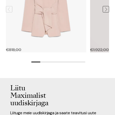
SEGGIO
Silk Blend Ves
€
818,00
€
327,20
€
1.922,00
€
3
Liitu
Maximalist
uudiskirjaga
Liituge meie uudiskirjaga ja saate teavitusi uute