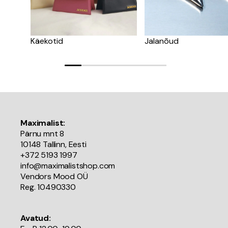
Käekotid
Jalanõud
Maximalist:
Pärnu mnt 8
10148 Tallinn, Eesti
+372 5193 1997
info@maximalistshop.com
Vendors Mood OÜ
Reg. 10490330
Avatud: