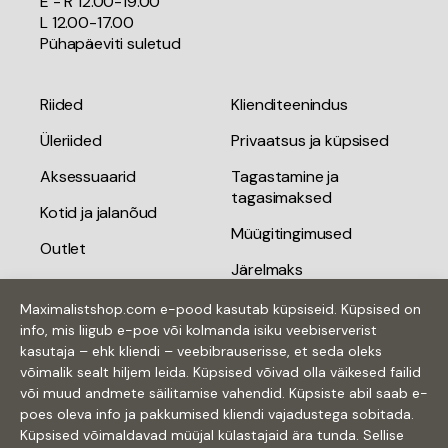
E - R 12.00-19.00
L 12.00-17.00
Pühapäeviti suletud
Riided
Klienditeenindus
Üleriided
Privaatsus ja küpsised
Aksessuaarid
Tagastamine ja
tagasimaksed
Kotid ja jalanõud
Müügitingimused
Outlet
Järelmaks
Kingiideed
Tarnetingimused
Maximalistshop.com e-pood kasutab küpsiseid. Küpsised on
Kinkekaardid
info, mis liigub e-poe või kolmanda isiku veebiserverist
Kontakt
kasutaja – ehk kliendi – veebibrauserisse, et seda oleks
võimalik sealt hiljem leida. Küpsised võivad olla väikesed failid
või muud andmete säilitamise vahendid. Küpsiste abil saab e-
poes oleva info ja pakkumised kliendi vajadustega sobitada.
Küpsised võimaldavad müüjal külastajaid ära tunda. Sellise