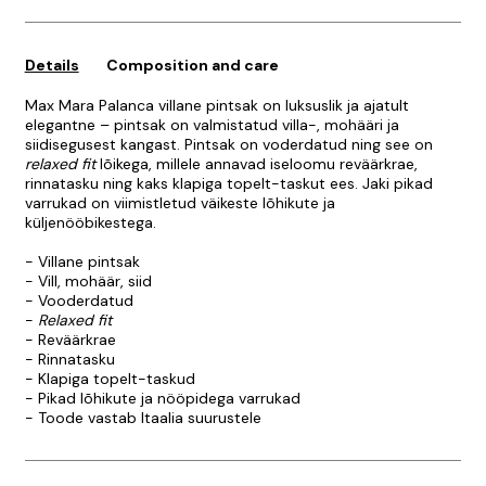
Details
Composition and care
Max Mara Palanca villane pintsak on luksuslik ja ajatult
elegantne – pintsak on valmistatud villa-, mohääri ja
siidisegusest kangast. Pintsak on voderdatud ning see on
relaxed fit
lõikega, millele annavad iseloomu reväärkrae,
rinnatasku ning kaks klapiga topelt-taskut ees. Jaki pikad
varrukad on viimistletud väikeste lõhikute ja
küljenööbikestega.
- Villane pintsak
- Vill, mohäär, siid
- Vooderdatud
-
Relaxed fit
- Reväärkrae
- Rinnatasku
- Klapiga topelt-taskud
- Pikad lõhikute ja nööpidega varrukad
- Toode vastab Itaalia suurustele