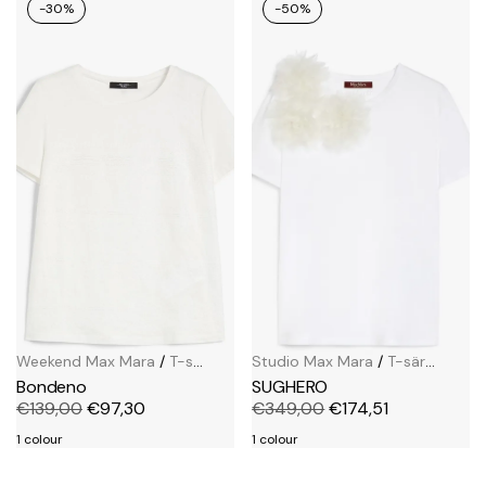
-30%
-50%
Weekend Max Mara
/
T-särgid
Studio Max Mara
/
T-särgid
Bondeno
SUGHERO
€
139,00
€
97,30
€
349,00
€
174,51
1 colour
1 colour