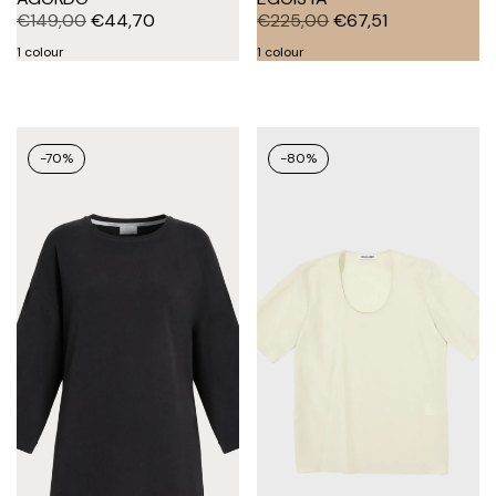
€
149,00
€
44,70
€
225,00
€
67,51
1 colour
1 colour
-70%
-80%