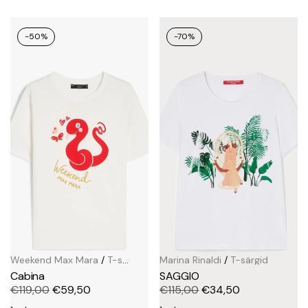
-50%
-70%
Weekend Max Mara
/
T-särgid
Marina Rinaldi
/
T-särgid
Cabina
SAGGIO
€
119,00
€
59,50
€
115,00
€
34,50