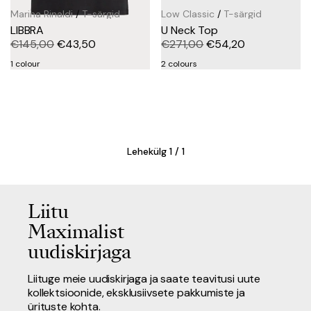
Marina Rinaldi
/
T-särgid
Low Classic
/
T-särgid
LIBBRA
U Neck Top
€
145,00
€
43,50
€
271,00
€
54,20
1 colour
2 colours
Lehekülg 1 / 1
Liitu
Maximalist
uudiskirjaga
Liituge meie uudiskirjaga ja saate teavitusi uute
kollektsioonide, eksklusiivsete pakkumiste ja
ürituste kohta.