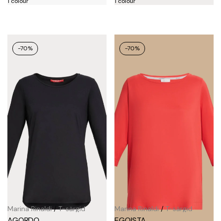
1 colour
1 colour
-70%
-70%
Marina Rinaldi
/
T-särgid
Marina Rinaldi
/
T-särgid
AGORDO
EGOISTA