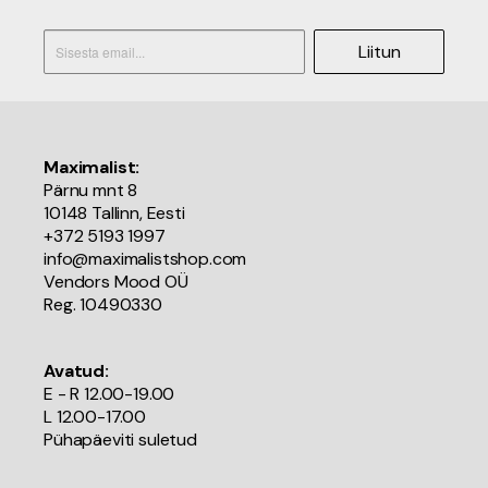
Liitun
Maximalist:
Pärnu mnt 8
10148 Tallinn, Eesti
+372 5193 1997
info@maximalistshop.com
Vendors Mood OÜ
Reg. 10490330
Avatud:
E - R 12.00-19.00
L 12.00-17.00
Pühapäeviti suletud