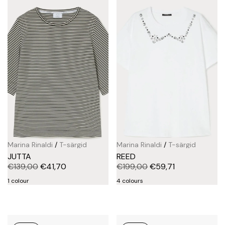
Marina Rinaldi
/
T-särgid
Marina Rinaldi
/
T-särgid
JUTTA
REED
€
139,00
€
41,70
€
199,00
€
59,71
1 colour
4 colours