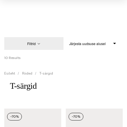
Filtrid
10 Results
Esileht
/
Riided
/
T-särgid
T-särgid
-70%
-70%