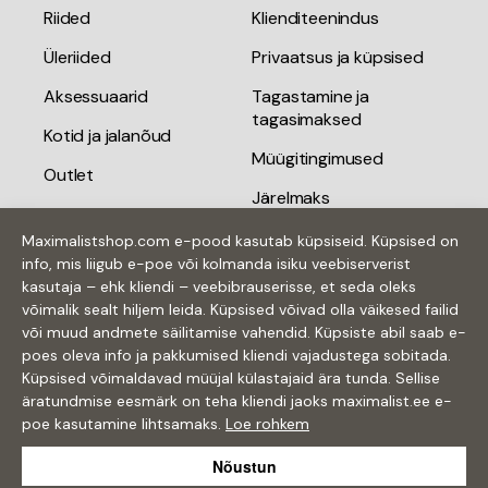
Riided
Klienditeenindus
Üleriided
Privaatsus ja küpsised
Aksessuaarid
Tagastamine ja
tagasimaksed
Kotid ja jalanõud
Müügitingimused
Outlet
Järelmaks
Kingiideed
Tarnetingimused
Maximalistshop.com e-pood kasutab küpsiseid. Küpsised on
Kinkekaardid
info, mis liigub e-poe või kolmanda isiku veebiserverist
Kontakt
kasutaja – ehk kliendi – veebibrauserisse, et seda oleks
võimalik sealt hiljem leida. Küpsised võivad olla väikesed failid
või muud andmete säilitamise vahendid. Küpsiste abil saab e-
poes oleva info ja pakkumised kliendi vajadustega sobitada.
Küpsised võimaldavad müüjal külastajaid ära tunda. Sellise
äratundmise eesmärk on teha kliendi jaoks maximalist.ee e-
poe kasutamine lihtsamaks.
Loe rohkem
© 2026 Vendors Mood OÜ. Kõik õigused kaitstud.
Nõustun