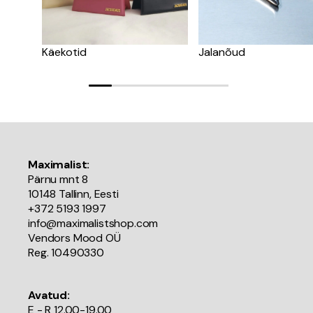
Käekotid
Jalanõud
Maximalist:
Pärnu mnt 8
10148 Tallinn, Eesti
+372 5193 1997
info@maximalistshop.com
Vendors Mood OÜ
Reg. 10490330
Avatud:
E - R 12.00-19.00