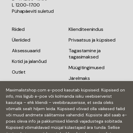
L 12.00-17.00
Pühapäeviti suletud
Riided
Klienditeenindus
Üleriided
Privaatsus ja küpsised
Aksessuaarid
Tagastamine ja
tagasimaksed
Kotid ja jalanõud
Müügitingimused
Outlet
Järelmaks
Kingiideed
Tarnetingimused
Maximalistshop.com e-pood kasutab küpsiseid. Küpsised on
Kinkekaardid
info, mis liigub e-poe või kolmanda isiku veebiserverist
Kontakt
kasutaja – ehk kliendi – veebibrauserisse, et seda oleks
võimalik sealt hiljem leida. Küpsised võivad olla väikesed failid
või muud andmete säilitamise vahendid. Küpsiste abil saab e-
poes oleva info ja pakkumised kliendi vajadustega sobitada.
Küpsised võimaldavad müüjal külastajaid ära tunda. Sellise