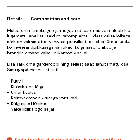
Details
Composition and care
Multia on mitmekülgne ja mugav riideese, mis võimaldab luua
lugematul arvul stiilseid rõivakomplekte - klassikalise lõikega
särk on valmistatud venivast puuvillast, sellel on ümar kaelus,
kolmveerandpikkusega varrukad, külgmised lõhikud ja
brändile omane väike liblikamotiiv seljal.
Lisa särk oma garderoobi ning sellest saab lahutamatu osa
Sinu igapäevasest stiilist!
- Puuvill
- Klassikaline lõige
- Ümar kaelus
- Kolmveerandpikkusega varrukad
- Külgmised lõhikud
- Väike liblikalogo seljal
Seda toodet ei ole hetkel laos ja pole seetõttu