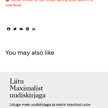
saadaval.
F
T
E
P
L
a
w
m
i
i
c
i
a
n
n
e
t
i
t
k
b
t
l
e
e
o
e
r
d
You may also like
o
r
e
I
k
s
n
t
Liitu
Maximalist
uudiskirjaga
Liituge meie uudiskirjaga ja saate teavitusi uute