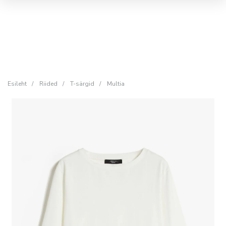
Esileht
/
Riided
/
T-särgid
/
Multia