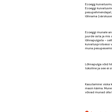
Ecoegg kuivatusmun
Ecoeggi kuivatusmu
pesupehmendajat, 
lõhnama (värskuse 
Ecoeggi munale ann
juurde osta ja mis
lõhnapulgata – sel
kuivatusprotsessi 
muna pesupesemise
Lõhnapulga võid hi
toksiline ja see ei
Kasutamine: viska 
masin käima. Mune 
võivad munad olla