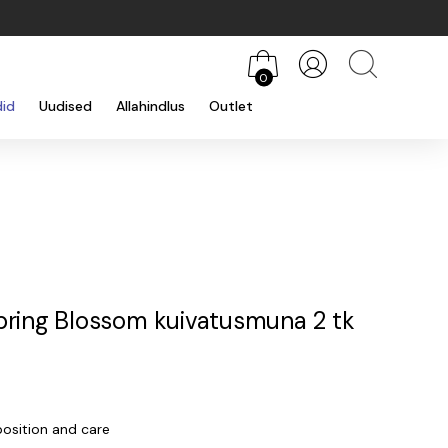
0
did
Uudised
Allahindlus
Outlet
ring Blossom kuivatusmuna 2 tk
sition and care