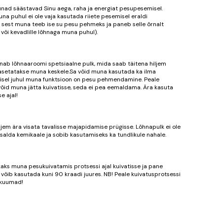
ad säästavad Sinu aega, raha ja energiat pesupesemisel.
na puhul ei ole vaja kasutada riiete pesemisel eraldi
sest muna teeb ise su pesu pehmeks ja paneb selle õrnalt
või kevadlille lõhnaga muna puhul).
ab lõhnaaroomi spetsiaalne pulk, mida saab täitena hiljem
 asetatakse muna keskele.Sa võid muna kasutada ka ilma
lisel juhul muna funktsioon on pesu pehmendamine. Peale
võid muna jätta kuivatisse, seda ei pea eemaldama. Ära kasuta
 ajal!
ljem ära visata tavalisse majapidamise prügisse. Lõhnapulk ei ole
 sisalda kemikaale ja sobib kasutamiseks ka tundlikule nahale.
kaks muna pesukuivatamis protsessi ajal kuivatisse ja pane
võib kasutada kuni 90 kraadi juures. NB! Peale kuivatusprotsessi
 kuumad!