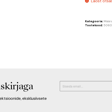
Laost otsa
Kategooria:
Määr
Tootekood:
5060
skirjaga
lektsioonide, eksklusiivsete