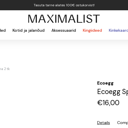
Tasuta tarne alates 100€ ostukorvist!
ded
Kotid ja jalanõud
Aksessuaarid
Kingiideed
Kinkekaar
a 2 tk
Ecoegg
Ecoegg Sp
€
16,00
Details
Compo