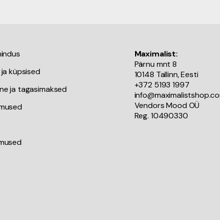
nindus
Maximalist:
Pärnu mnt 8
 ja küpsised
10148 Tallinn, Eesti
+372 5193 1997
ne ja tagasimaksed
info@maximalistshop.c
Vendors Mood OÜ
imused
Reg. 10490330
imused