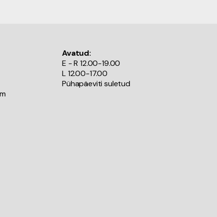
Avatud:
E - R 12.00-19.00
L 12.00-17.00
Pühapäeviti suletud
om