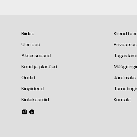
Riided
Klienditee
Üleriided
Privaatsus
Aksessuaarid
Tagastami
Kotid ja jalanõud
Müügiting
Outlet
Järelmaks
Kingiideed
Tarneting
Kinkekaardid
Kontakt