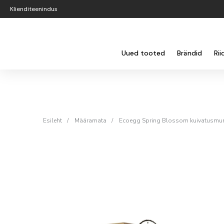
Klienditeenindus
Uued tooted
Brändid
Rii
Esileht
/
Määramata
/
Ecoegg Spring Blossom kuivatusmun