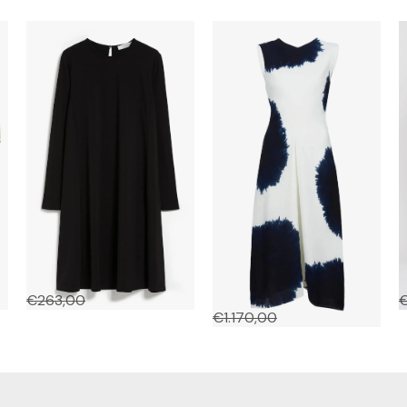
Quarto
Ella Dress In Printed
C
Viscose Crepe
€
263,00
€
131,50
€
1.170,00
€
468,00