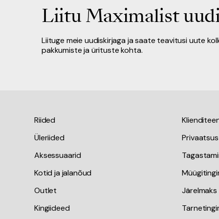
Liitu Maximalist uudi
Liituge meie uudiskirjaga ja saate teavitusi uute kol
pakkumiste ja ürituste kohta.
Riided
Klienditee
Üleriided
Privaatsus
Aksessuaarid
Tagastami
Kotid ja jalanõud
Müügiting
Outlet
Järelmaks
Kingiideed
Tarneting