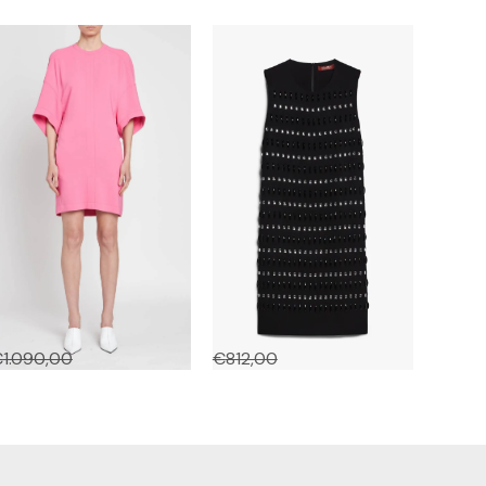
ape Short Dress
PIAVE
€
1.090,00
€
436,00
€
812,00
€
406,00