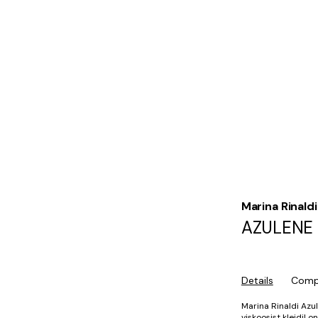
Marina Rinaldi
AZULENE
Details
Compo
Marina Rinaldi Azu
viskoosist kleidil 