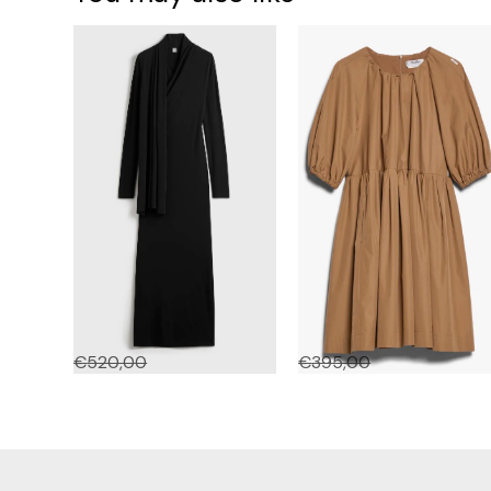
Overlapped Jersey Dress
TAGO
€
520,00
€
260,00
€
395,00
€
197,49