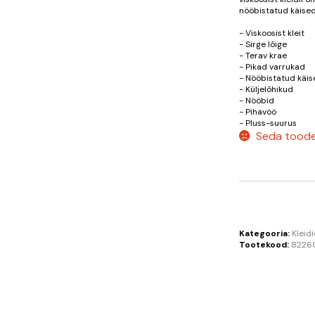
nööbistatud käised,
- Viskoosist kleit
- Sirge lõige
- Terav krae
- Pikad varrukad
- Nööbistatud käis
- Küljelõhikud
- Nööbid
- Pihavöö
- Pluss-suurus
Seda toodet
Kategooria:
Kleid
Tootekood:
8226