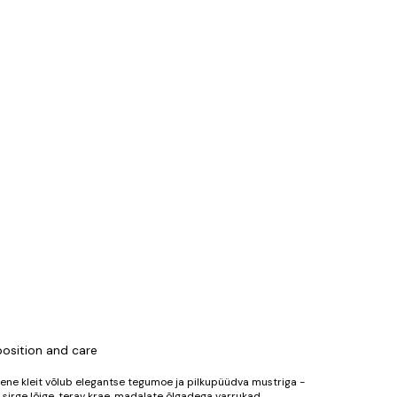
sition and care
lene kleit võlub elegantse tegumoe ja pilkupüüdva mustriga -
on sirge lõige, terav krae, madalate õlgadega varrukad,