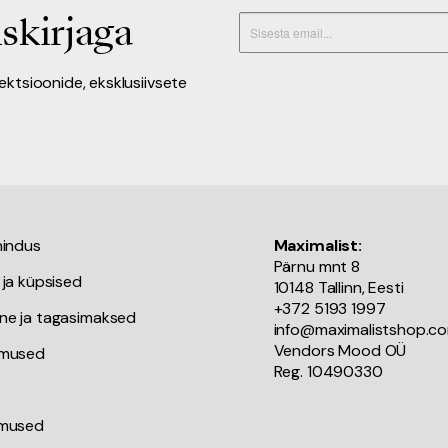
skirjaga
lektsioonide, eksklusiivsete
nindus
Maximalist:
Pärnu mnt 8
 ja küpsised
10148 Tallinn, Eesti
+372 5193 1997
ne ja tagasimaksed
info@maximalistshop.c
Vendors Mood OÜ
imused
Reg. 10490330
imused