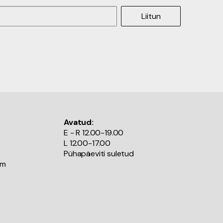
Liitun
Avatud:
E - R 12.00-19.00
L 12.00-17.00
Pühapäeviti suletud
om